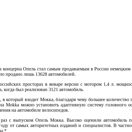
 концерна Опель стал самым продаваемым в России немецким к
было продано лишь 13628 автомобилей.
ссийских просторах в январе версии с мотором 1,4 л. мощнос
, когда был реализован 3121 автомобиль.
 в который входит Мокка, благодаря чему большее количество 
 на Mokka можно установить адаптивную систему головного о
ления на автомобиле велосипедов.
к раз с выпуском Опель Мокка. Высоко оценили автомобиль 
году от самых авторитетных изданий и специалистов. В частнос
а.*