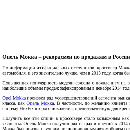
Опель Мокка – рекордсмен по продажам в России
По информации из официальных источников, кроссовер Мокка
автомобиля, и это значительно лучше, чем в 2013 году, когда 
Повышенная популярность модели связана с появлением на ро
наибольшие объемы продаж зафиксированы в декабре 2014 года
Opel Mokka
произвел ряд усовершенствований сегмента рынка,
класса, как
Опель Мокка
. В частности, по желанию клиента
систему FlexFix второго поколения, предназначенную для креп
Получить все эти опции в кроссовере стало возможным ка
эксперты: Опель Мокка получил ряд наград и премий в 2014 
Мокка был признан лучшим полноприводным автомобилем год