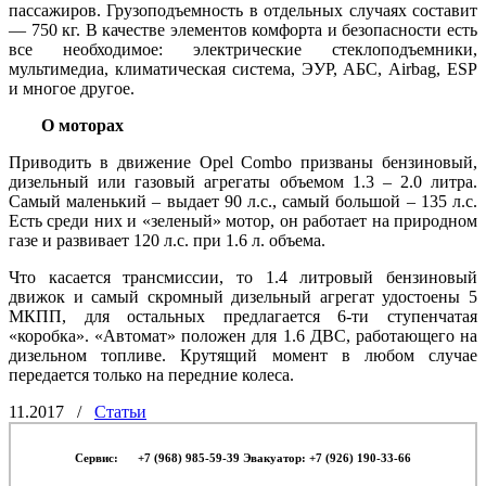
пассажиров. Грузоподъемность в отдельных случаях составит
— 750 кг. В качестве элементов комфорта и безопасности есть
все необходимое: электрические стеклоподъемники,
мультимедиа, климатическая система, ЭУР, АБС, Airbag, ESP
и многое другое.
О моторах
Приводить в движение Opel Combo призваны бензиновый,
дизельный или газовый агрегаты объемом 1.3 – 2.0 литра.
Самый маленький – выдает 90 л.с., самый большой – 135 л.с.
Есть среди них и «зеленый» мотор, он работает на природном
газе и развивает 120 л.с. при 1.6 л. объема.
Что касается трансмиссии, то 1.4 литровый бензиновый
движок и самый скромный дизельный агрегат удостоены 5
МКПП, для остальных предлагается 6-ти ступенчатая
«коробка». «Автомат» положен для 1.6 ДВС, работающего на
дизельном топливе. Крутящий момент в любом случае
передается только на передние колеса.
11.2017
/
Статьи
Сервис:
-- -
+7 (968) 985-59-39 Эвакуатор: +7 (926) 190-33-66