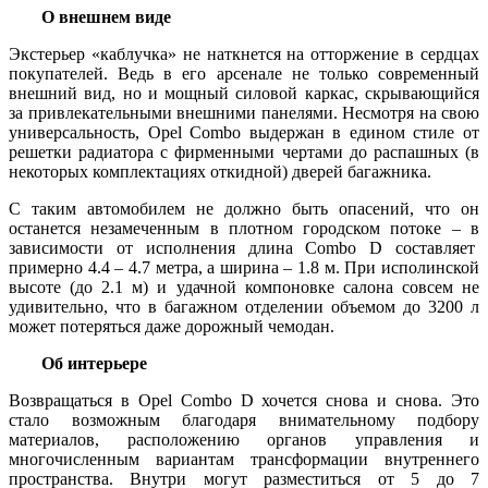
О внешнем виде
Экстерьер «каблучка» не наткнется на отторжение в сердцах
покупателей. Ведь в его арсенале не только современный
внешний вид, но и мощный силовой каркас, скрывающийся
за привлекательными внешними панелями. Несмотря на свою
универсальность, Opel Combo выдержан в едином стиле от
решетки радиатора с фирменными чертами до распашных (в
некоторых комплектациях откидной) дверей багажника.
С таким автомобилем не должно быть опасений, что он
останется незамеченным в плотном городском потоке – в
зависимости от исполнения длина Combo D составляет
примерно 4.4 – 4.7 метра, а ширина – 1.8 м. При исполинской
высоте (до 2.1 м) и удачной компоновке салона совсем не
удивительно, что в багажном отделении объемом до 3200 л
может потеряться даже дорожный чемодан.
Об интерьере
Возвращаться в Opel Combo D хочется снова и снова. Это
стало возможным благодаря внимательному подбору
материалов, расположению органов управления и
многочисленным вариантам трансформации внутреннего
пространства. Внутри могут разместиться от 5 до 7