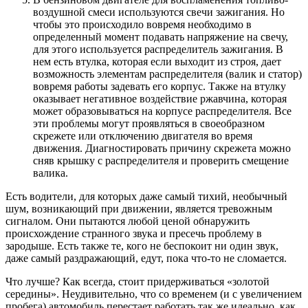
воздушной смеси используются свечи зажигания. Но
чтобы это происходило вовремя необходимо в
определенный момент подавать напряжение на свечу,
для этого используется распределитель зажигания. В
нем есть втулка, которая если выходит из строя, дает
возможность элементам распределителя (валик и статор)
вовремя работы задевать его корпус. Также на втулку
оказывает негативное воздействие ржавчина, которая
может образовываться на корпусе распределителя. Все
эти проблемы могут проявляться в своеобразном
скрежете или отключению двигателя во время
движения. Диагностировать причину скрежета можно
сняв крышку с распределителя и проверить смещение
валика.
Есть водители, для которых даже самый тихий, необычный
шум, возникающий при движении, является тревожным
сигналом. Они пытаются любой ценой обнаружить
происхождение странного звука и пресечь проблему в
зародыше. Есть также те, кого не беспокоит ни один звук,
даже самый раздражающий, едут, пока что-то не сломается.
Что лучше? Как всегда, стоит придерживаться «золотой
середины». Неудивительно, что со временем (и с увеличением
пробега) автомобиль перестает работать так же идеально, как