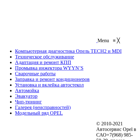
Menu
≡
╳
Компьютерная диагностика Опель TECH2 и MDI
Техническое обслуживание
Адаптация и ремонт КПП
Промывка инжектора WYYN’S
Сварочные работы
Заправка и ремонт кондиционеров
Установка и вклейка автостекол
Автомойка
Эвакуатор
Чип-тюнинг
Галерея (неисправностей)
Модельный ряд OPEL
© 2010-2021
Автосервис Opel в
САО+7(968) 985-