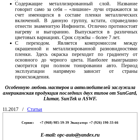
Содержащие металлизированный слой. Название
говорит само за себя – «лишние» лучи отражаются за
счет имеющихся в составе пленки металлических
включений. В данную группу, кстати, справедливо
отнести знаменитую Инфинити. Отлично противостоят
нагреву и выгоранию. Выпускается в различных
цветовых вариациях. Срок службы – более 7 лет.
С переходом. Является компромиссом между
окрашенной и металлизированной разновидностями
пленки. Здесь окраска переходит по градиенту от
основного до черного цвета. Наиболее выигрышно
смотрится при полном тонировании авто. Период
эксплуатации напрямую зависит от страны
происхождения.
Особенную любовь мастеров и автолюбителей заслужила
американская продукция последних двух типов от SunGard,
Llumar, SunTek и ASWF.
11.2017
/
Статьи
Сервис:
-- -
+7 (968) 985-59-39 Эвакуатор: +7 (926) 190-33-66
E-mail: opc-auto@yandex.ru