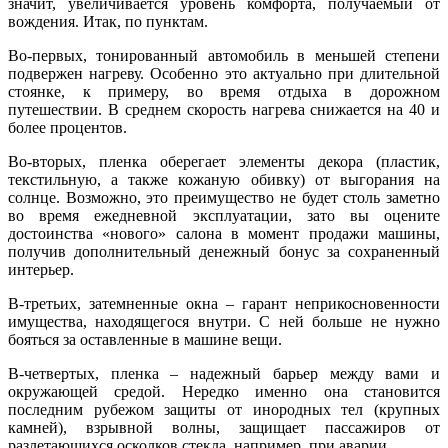
значит, увеличивается уровень комфорта, получаемый от
вождения. Итак, по пунктам.
Во-первых, тонированный автомобиль в меньшей степени
подвержен нагреву. Особенно это актуально при длительной
стоянке, к примеру, во время отдыха в дорожном
путешествии. В среднем скорость нагрева снижается на 40 и
более процентов.
Во-вторых, пленка оберегает элементы декора (пластик,
текстильную, а также кожаную обивку) от выгорания на
солнце. Возможно, это преимущество не будет столь заметно
во время ежедневной эксплуатации, зато вы оцените
достоинства «нового» салона в момент продажи машины,
получив дополнительный денежный бонус за сохраненный
интерьер.
В-третьих, затемненные окна – гарант неприкосновенности
имущества, находящегося внутри. С ней больше не нужно
бояться за оставленные в машине вещи.
В-четвертых, пленка – надежный барьер между вами и
окружающей средой. Нередко именно она становится
последним рубежом защиты от инородных тел (крупных
камней), взрывной волны, защищает пассажиров от
разлетающихся осколков стекла, например, при аварии.