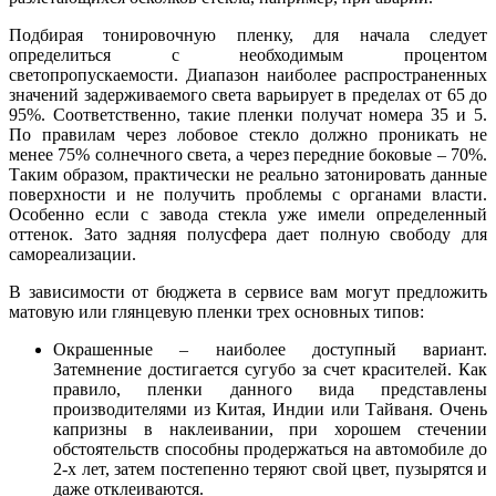
Подбирая тонировочную пленку, для начала следует
определиться с необходимым процентом
светопропускаемости. Диапазон наиболее распространенных
значений задерживаемого света варьирует в пределах от 65 до
95%. Соответственно, такие пленки получат номера 35 и 5.
По правилам через лобовое стекло должно проникать не
менее 75% солнечного света, а через передние боковые – 70%.
Таким образом, практически не реально затонировать данные
поверхности и не получить проблемы с органами власти.
Особенно если с завода стекла уже имели определенный
оттенок. Зато задняя полусфера дает полную свободу для
самореализации.
В зависимости от бюджета в сервисе вам могут предложить
матовую или глянцевую пленки трех основных типов:
Окрашенные – наиболее доступный вариант.
Затемнение достигается сугубо за счет красителей. Как
правило, пленки данного вида представлены
производителями из Китая, Индии или Тайваня. Очень
капризны в наклеивании, при хорошем стечении
обстоятельств способны продержаться на автомобиле до
2-х лет, затем постепенно теряют свой цвет, пузырятся и
даже отклеиваются.