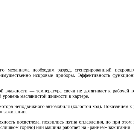
ого механизма необходим разряд, сгенерированный искров
реимущественно искровые приборы. Эффективность функцион
й влажности — температура свечи не дотягивает к рабочей т
 уровень маслянистой жидкости в картере.
мотора неподвижного автомобиля (холостой ход). Показанием к 
м» зажигании.
хность посветлела, появились пятна оплавления, но при этом 
 слишком горячо) или машина работает на «раннем» зажигании.