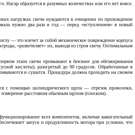
. Нагар образуется в разумных количествах или его нет вовсе.
соких нагрузках свечи нуждаются в очищении по прохождении
рвала нужно два раза в год — перед «вступлением» в новый
иглу — это влечет за собой механическое повреждение корпуса
ктроды, «разветвляет» их, выводя из строя свечу. Оптимальным
первом этапе свечи промывают в бензине для обезжиривания
сусной кислоты), разогретый до 90 градусов. Обработанные в
омываются и сушатся. Процедура должна проходить на свежем
ется с помощью цилиндрического щупа — отрезок проволоки,
ет измерение расстояния обычным щупом (плоским).
 функционирование всех компонентов, включая зажигательный
еспечивает запуск и продуктивность мотора при условии, что