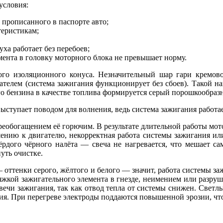
условия:
 прописанного в паспорте авто;
теристикам;
ха работает без перебоев;
ента в головку моторного блока не превышает норму.
го изоляционного конуса. Незначительный шар гари кремово
телем (система зажигания функционирует без сбоев). Такой на
о бензина в качестве топлива формируется серый порошкообразны
выступает поводом для волнения, ведь система зажигания работа
ереобогащением её горючим. В результате длительной работы мот
ению к двигателю, некорректная работа системы зажигания или
ёрдого чёрного налёта — свеча не нагревается, что мешает с
уть очистке.
 — оттенки серого, жёлтого и белого — значит, работа системы 
яжкой зажигательного элемента в гнезде, неимением или разруш
вечи зажигания, так как отвод тепла от системы снижен. Свет
я. При перегреве электроды поддаются повышенной эрозии, что 