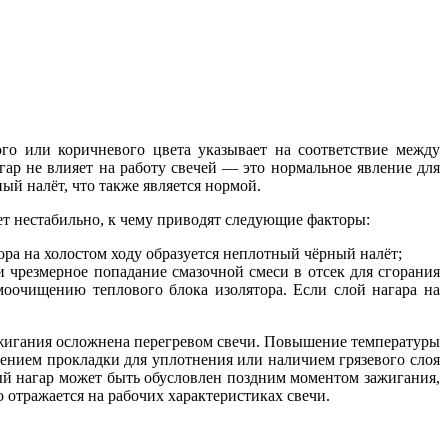
го или коричневого цвета указывает на соответствие между
гар не влияет на работу свечей — это нормальное явление для
й налёт, что также является нормой.
ет нестабильно, к чему приводят следующие факторы:
ора на холостом ходу образуется неплотный чёрный налёт;
 чрезмерное попадание смазочной смеси в отсек для сгорания
амоочищению теплового блока изолятора. Если слой нагара на
зажигания осложнена перегревом свечи. Повышение температуры
ением прокладки для уплотнения или наличием грязевого слоя
лый нагар может быть обусловлен поздним моментом зажигания,
отражается на рабочих характеристиках свечи.