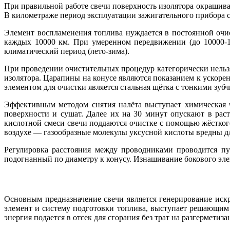
При правильной работе свечи поверхность изолятора окрашивае
В километраже период эксплуатации зажигательного прибора с
Элемент воспламенения топлива нуждается в постоянной очи
каждых 10000 км. При умеренном передвижении (до 10000-1
климатический период (лето-зима).
При проведении очистительных процедур категорически нельзя
изолятора. Царапины на конусе являются показанием к ускорен
элементом для очистки является стальная щётка с тонкими зуб
Эффективным методом снятия налёта выступает химическая 
поверхности и сушат. Далее их на 30 минут опускают в раст
кислотной смеси свечи поддаются очистке с помощью жёстко
воздухе — газообразные молекулы уксусной кислоты вредны дл
Регулировка расстояния между проводниками проводится пу
подогнанный по диаметру к конусу. Изнашивание бокового эле
Основным предназначение свечи является генерирование иск
элемент и систему подготовки топлива, выступает решающим 
энергия подается в отсек для сгорания без трат на разгерметиз