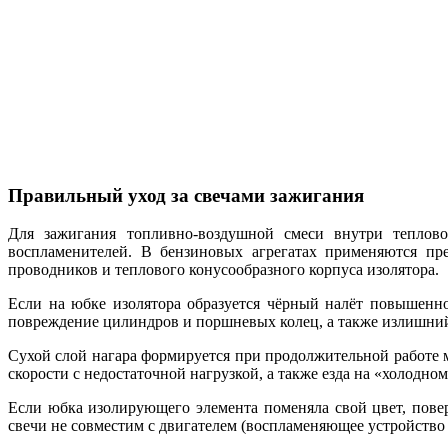
Правильный уход за свечами зажигания
Для зажигания топливно-воздушной смеси внутри теплов
воспламенителей. В бензиновых агрегатах применяются п
проводников и теплового конусообразного корпуса изолятора.
Если на юбке изолятора образуется чёрный налёт повышенно
повреждение цилиндров и поршневых колец, а также излишний
Сухой слой нагара формируется при продолжительной работе 
скорости с недостаточной нагрузкой, а также езда на «холодно
Если юбка изолирующего элемента поменяла свой цвет, повер
свечи не совместим с двигателем (воспламеняющее устройство