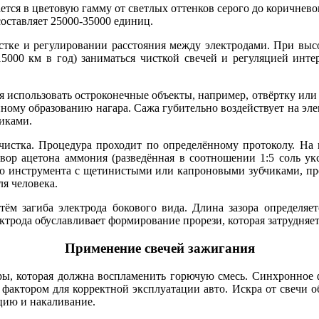
тся в цветовую гамму от светлых оттенков серого до коричневого
оставляет 25000-35000 единиц.
стке и регулировании расстояния между электродами. При вы
5000 км в год) заниматься чисткой свечей и регуляцией инте
 использовать остроконечные объекты, например, отвёртку или 
ному образованию нагара. Сажа губительно воздействует на эле
чиками.
чистка. Процедура проходит по определённому протоколу. На 
вор ацетона аммония (разведённая в соотношении 1:5 соль ук
го инструмента с щетинистыми или капроновыми зубчиками, пр
я человека.
тём загиба электрода бокового вида. Длина зазора определя
ктрода обуславливает формирование прорези, которая затрудня
Применение свечей зажигания
ры, которая должна воспламенить горючую смесь. Синхронное
фактором для корректной эксплуатации авто. Искра от свечи об
ацию и накаливание.