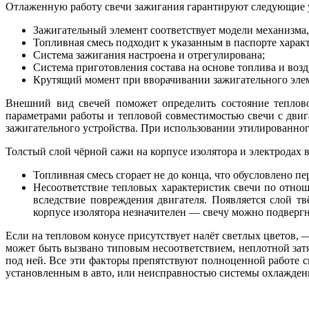
Отлаженную работу свечи зажигания гарантируют следующие 
Зажигательный элемент соответствует модели механизма,
Топливная смесь подходит к указанным в паспорте харак
Система зажигания настроена и отрегулирована;
Система приготовления состава на основе топлива и возду
Крутящий момент при вворачивании зажигательного элем
Внешний вид свечей поможет определить состояние теплово
параметрами работы и тепловой совместимостью свечи с двига
зажигательного устройства. При использовании этилированног
Толстый слой чёрной сажи на корпусе изолятора и электродах 
Топливная смесь сгорает не до конца, что обусловлено п
Несоответствие тепловых характеристик свечи по отнош
вследствие повреждения двигателя. Появляется слой тв
корпусе изолятора незначителен — свечу можно подвергн
Если на тепловом конусе присутствует налёт светлых цветов,
может быть вызвано типовым несоответствием, неплотной зат
под ней. Все эти факторы препятствуют полноценной работе с
установленным в авто, или неисправностью системы охлаждени